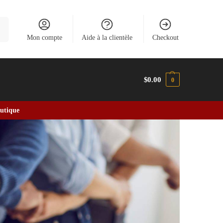
he
Mon compte
Aide à la clientèle
Checkout
$
0.00
0
outique