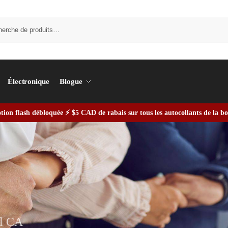
Recherc
Électronique
Blogue
ion flash débloquée ⚡ $5 CAD de rabais sur tous les autocollants de la b
al CA