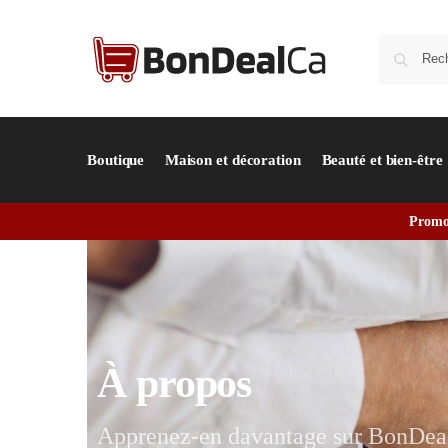
Boutique
Maison et décoration
Beauté et bien-être
Promot
À propos
Apprenez-en davantage sur BonDe