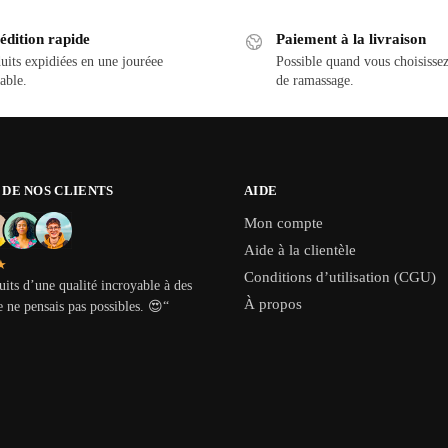
édition rapide
Paiement à la livraison
uits expidiées en une jouréee
Possible quand vous choisisse
able.
de ramassage.
S DE NOS CLIENTS
AIDE
Mon compte
Aide à la clientèle
★
Conditions d’utilisation (CGU)
its d’une qualité incroyable à des
À propos
e ne pensais pas possibles.
😍
“